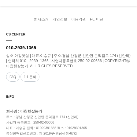
회사소개
개인정보
이용약관
PC 버전
CS CENTER
010-2939-1365
상호:아침햇살 | 대표:이승규 | 주소:경남 산청군 신안면 문익점로 174 (신안리)
| 연락처:010 - 2939 -1365 | 사업자등록번호 250-92-00686 | COPYRIGHTⓒ
아침햇살농가. ALL RIGHTS RESERVED.
FAQ
1:1 문의
INFO
회사명 : 아침햇살농가
주소 : 경남 산청군 신안면 문익점로 174 (신안리)
사업자 등록번호 : 250-92-00686
대표 : 이승규
전화 : 01029391365
팩스 : 01029391365
통신판매업신고번호 : 제 2019구-경남산청-67호